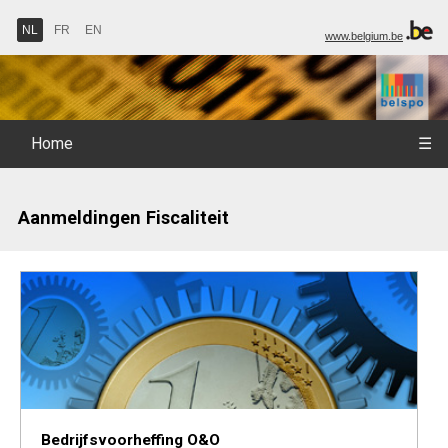
NL
FR
EN
www.belgium.be
Home
☰
Aanmeldingen Fiscaliteit
Bedrijfsvoorheffing O&O