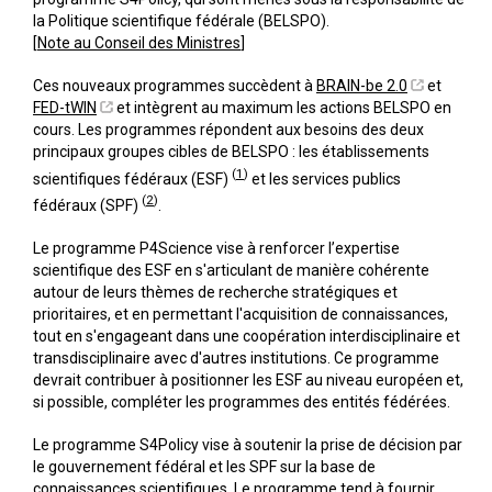
la Politique scientifique fédérale (BELSPO).
[
Note au Conseil des Ministres
]
Ces nouveaux programmes succèdent à
BRAIN-be 2.0
et
FED-tWIN
et intègrent au maximum les actions BELSPO en
cours. Les programmes répondent aux besoins des deux
principaux groupes cibles de BELSPO : les établissements
(
1
)
scientifiques fédéraux (ESF)
et les services publics
(
2
)
fédéraux (SPF)
.
Le programme P4Science vise à renforcer l’expertise
scientifique des ESF en s'articulant de manière cohérente
autour de leurs thèmes de recherche stratégiques et
prioritaires, et en permettant l'acquisition de connaissances,
tout en s'engageant dans une coopération interdisciplinaire et
transdisciplinaire avec d'autres institutions. Ce programme
devrait contribuer à positionner les ESF au niveau européen et,
si possible, compléter les programmes des entités fédérées.
Le programme S4Policy vise à soutenir la prise de décision par
le gouvernement fédéral et les SPF sur la base de
connaissances scientifiques. Le programme tend à fournir