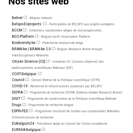
Nos sites web
Belnet
-
Belgian network
Belspo-EUprojects
-
Participation de BELSPO aux projets européens
BCCM
-
Collections coordonnées belges de microorganismes
BEO-Platform
-
Belgian Earth Observation Platform
Biodiversity.be
-
Plate-forme biodiversité belge
BRAIN-be | BRAIN-be 2.0
-
Belgian Research Action through
Interdisciplinary Networks
Citizen Science (CS)
-
Initiatives SC (science citoyenne) des
établissements scientifiques fédéraux (ESF)
COST-Belgique
Council
-
Conseil fédéral de la Politique scientifique (CFPS)
COVID-19
-
Recherche et Infrastructures soutenues par BELSPO
DEFRA
-
Programme de recherche DEFRA (Defence-related Research Action)
DIGIT
-
Programme de numérisation de la Politique scientifique fédérale
Drugs
-
Programme de recherche drogue
ESFRI-FED
-
Programme structurel de soutien aux composantes fédérales
d’infrastructures de recherche
EUBelgium24
-
Présidence belge du Conseil de l’Union européenne
EUREKA-Belgique