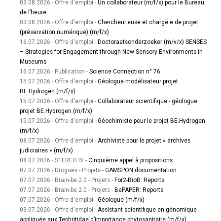
03.08.2026 - Offre d'emploi -
Un collaborateur (m/f/x) pour le Bureau
de l’heure
03.08.2026 - Offre d'emploi -
Chercheur.euse et chargé.e de projet
(préservation numérique) (m/f/x)
16.07.2026 - Offre d'emploi -
Doctoraatsonderzoeker (m/v/x) SENSES
– Strategies for Engagement through New Sensory Environments in
Museums
16.07.2026 - Publication -
Science Connection n° 76
15.07.2026 - Offre d'emploi -
Géologue modélisateur projet
BE.Hydrogen (m/f/x)
15.07.2026 - Offre d'emploi -
Collaborateur scientifique - géologue
projet BE.Hydrogen (m/f/x)
15.07.2026 - Offre d'emploi -
Géochimiste pour le projet BE.Hydrogen
(m/f/x)
08.07.2026 - Offre d'emploi -
Archiviste pour le projet « archives
judiciaires » (m/f/x)
08.07.2026 - STEREO IV -
Cinquième appel à propositions
07.07.2026 - Drogues - Projets -
GAMSPON documentation
07.07.2026 - Brain-be 2.0 - Projets -
For2-BioB: Reports
07.07.2026 - Brain-be 2.0 - Projets -
BePAPER: Reports
07.07.2026 - Offre d'emploi -
Géologue (m/f/x)
03.07.2026 - Offre d'emploi -
Assistant scientifique en génomique
appliquée aux Tephritidae d’importance phytosanitaire (m/f/x)