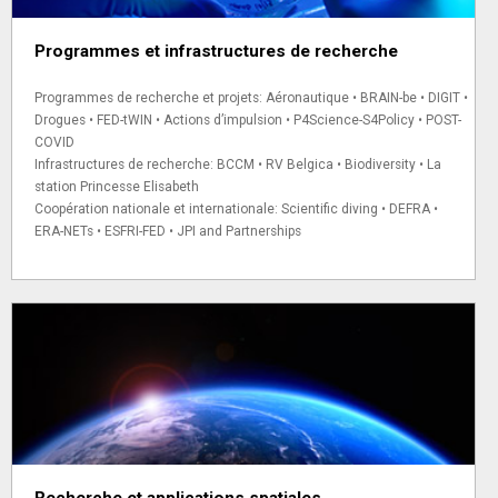
Programmes et infrastructures de recherche
Programmes de recherche et projets: Aéronautique • BRAIN-be • DIGIT •
Drogues • FED-tWIN • Actions d’impulsion • P4Science-S4Policy • POST-
COVID
Infrastructures de recherche: BCCM • RV Belgica • Biodiversity • La
station Princesse Elisabeth
Coopération nationale et internationale: Scientific diving • DEFRA •
ERA-NETs • ESFRI-FED • JPI and Partnerships