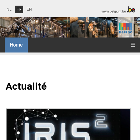
NL
FR
EN
www.belgium.be
Home
☰
Actualité