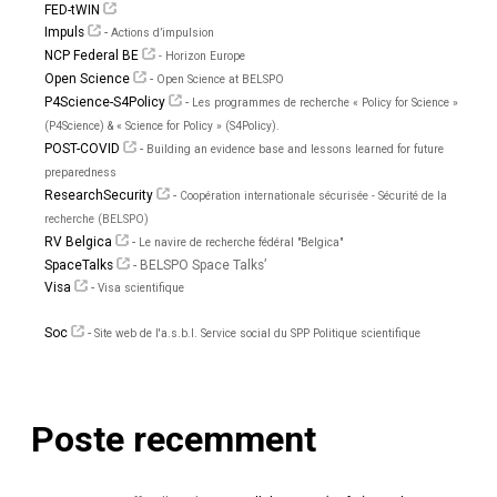
FED-tWIN
Impuls
-
Actions d’impulsion
NCP Federal BE
- Horizon Europe
Open Science
-
Open Science at BELSPO
P4Science-S4Policy
-
Les programmes de recherche « Policy for Science »
(P4Science) & « Science for Policy » (S4Policy).
POST-COVID
-
Building an evidence base and lessons learned for future
preparedness
ResearchSecurity
-
Coopération internationale sécurisée - Sécurité de la
recherche (BELSPO)
RV Belgica
-
Le navire de recherche fédéral "Belgica"
SpaceTalks
- BELSPO Space Talks’
Visa
-
Visa scientifique
Soc
-
Site web de l'a.s.b.l. Service social du SPP Politique scientifique
Poste recemment