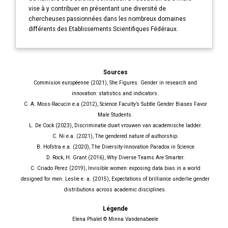
vise à y contribuer en présentant une diversité de
chercheuses passionnées dans les nombreux domaines
différents des Etablissements Scientifiques Fédéraux.
Sources
Commision européenne (2021), She Figures. Gender in research and
innovation: statistics and indicators.
C. A. Moss-Racucin e.a (2012), Science Faculty’s Subtle Gender Biases Favor
Male Students.
L. De Cock (2023), Discriminatie duwt vrouwen van academische ladder.
C. Ni e.a. (2021), The gendered nature of authorship.
B. Hofstra e.a. (2020), The Diversity-Innovation Paradox in Science
D. Rock, H. Grant (2016), Why Diverse Teams Are Smarter.
C. Criado Perez (2019), Invisible women: exposing data bias in a world
designed for men. Leslie e. a. (2015), Expectations of brilliance underlie gender
distributions across academic disciplines.
Légende
Elena Phalet © Minna Vandenabeele