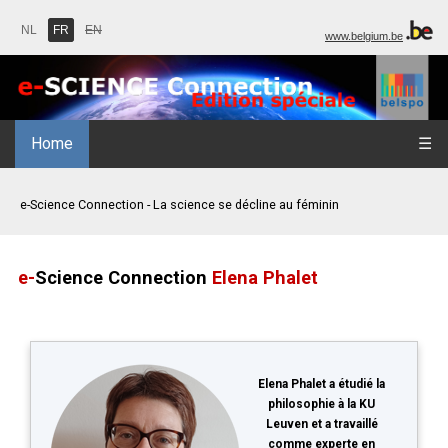
NL
FR
EN
www.belgium.be
Home
☰
e-Science Connection - La science se décline au féminin
e-
Science Connection
Elena Phalet
Elena Phalet a étudié la
philosophie à la KU
Leuven et a travaillé
comme experte en