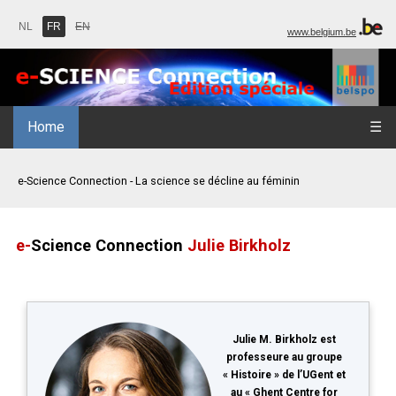
NL
FR
EN
www.belgium.be
Home
☰
e-Science Connection - La science se décline au féminin
e-
Science Connection
Julie Birkholz
Julie M. Birkholz est
professeure au groupe
« Histoire » de l’UGent et
au « Ghent Centre for