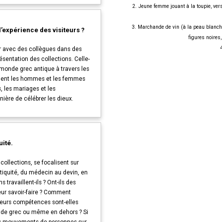
2. Jeune femme jouant à la toupie, ver
3. Marchande de vin (à la peau blanche)
l’expérience des visiteurs ?
figures noires
r avec des collègues dans des
ésentation des collections. Celle-
u monde grec antique à travers les
mment les hommes et les femmes
, les mariages et les
nière de célébrer les dieux.
uité.
collections, se focalisent sur
tiquité, du médecin au devin, en
 travaillent-ils ? Ont-ils des
eur savoir-faire ? Comment
? Leurs compétences sont-elles
monde grec ou même en dehors ? Si