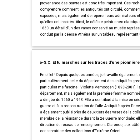
provenance des œuvres est donc très important. Ces rec
comprendre comment les antiquités ont circulé, comment 
exposées, mais également de repérer leurs admirateurs et 
qu’elles ont inspirés. Ainsi, le célèbre peintre néo-classiq
1860 un détail d’un des vases conservé au musée représe
conduit par la déesse Athéna sur un tableau représentant u
e-S.C. Et tu marches sur les traces d’une pionnièr
En effet ! Depuis quelques années, je travaille également s
particulièrement celle du département des antiquités gre
particulier me fascine : Violette Verhoogen (1898-2001), 
département, mais également la première femme nommée à l
a dirigée de 1960 à 1963. Elle a contribué à la mise en sé
guerre et à la reconstruction de l’aile Antiquité après l’inc
a également publié près de deux-tiers des vases de la collec
membre de la résistance durant la 2e Guerre mondiale: elle
direction du réseau de renseignement Clarence, aux côté
conservatrice des collections d’Extrême-Orient.