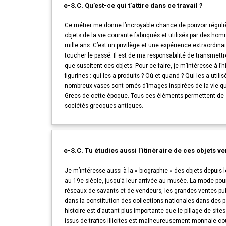
e-S.C. Qu’est-ce qui t’attire dans ce travail ?
Ce métier me donne l’incroyable chance de pouvoir régul
objets de la vie courante fabriqués et utilisés par des ho
mille ans. C’est un privilège et une expérience extraordinai
toucher le passé. Il est de ma responsabilité de transmettr
que suscitent ces objets. Pour ce faire, je m’intéresse à l’
figurines : qui les a produits ? Où et quand ? Qui les a utilis
nombreux vases sont ornés d’images inspirées de la vie q
Grecs de cette époque. Tous ces éléments permettent de s’i
sociétés grecques antiques.
e-S.C. Tu étudies aussi l’itinéraire de ces objets 
Je m’intéresse aussi à la « biographie » des objets depui
au 19e siècle, jusqu’à leur arrivée au musée. La mode pour 
réseaux de savants et de vendeurs, les grandes ventes pub
dans la constitution des collections nationales dans des pa
histoire est d’autant plus importante que le pillage de sites
issus de trafics illicites est malheureusement monnaie c