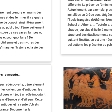
différents. La présence féminine
Actuellement, par exemple, pres
ièrement prendre en mains des
installées en Grèce sont dirigée
mmes et des femmes il y a quatre
l’Ecole française d’Athènes, l’Am
re de pouvoir ainsi littéralement
School at Athens, ... Toutefois,
e au public tout l’émerveillement
chaque jour plus difficile à men
histoire de ces vases, lampes ou
structurel des établissements s
és et pour quoi faire ? De
quittent l’institution est une né
uotidienne et des mythes des
collections, les présenter au pub
maginer l’histoire et la vie des
vers le musée…
s leur redécouverte, généralement
les collections d’antiques, les
liques ont joué un rôle important
ys d’Europe et d’ailleurs. Cette
 antiques et la vente d’objets
ourante. Documenter la