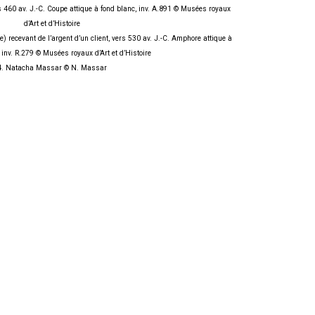
s 460 av. J.-C. Coupe attique à fond blanc, inv. A.891 © Musées royaux
d’Art et d’Histoire
 recevant de l’argent d’un client, vers 530 av. J.-C. Amphore attique à
, inv. R.279 © Musées royaux d’Art et d’Histoire
4. Natacha Massar © N. Massar