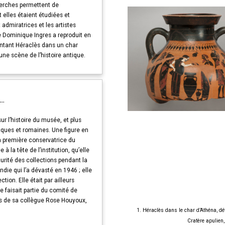
herches permettent de
elles étaient étudiées et
admiratrices et les artistes
ue Dominique Ingres a reproduit en
ntant Héraclès dans un char
ne scène de l’histoire antique.
e…
ur l’histoire du musée, et plus
cques et romaines. Une figure en
la première conservatrice du
a tête de l’institution, qu’elle
curité des collections pendant la
endie qui l’a dévasté en 1946 ; elle
tion. Elle était par ailleurs
 faisait partie du comité de
s de sa collègue Rose Houyoux,
1. Héraclès dans le char d’Athéna, dé
Cratère apulien,