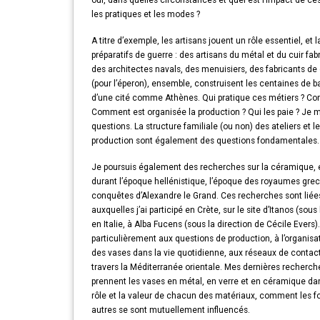
oui, dans quelles circonstances et quel est l’impact de 
les pratiques et les modes ?
A titre d’exemple, les artisans jouent un rôle essentiel, 
préparatifs de guerre : des artisans du métal et du cuir fab
des architectes navals, des menuisiers, des fabricants de 
(pour l’éperon), ensemble, construisent les centaines de ba
d’une cité comme Athènes. Qui pratique ces métiers ? Com
Comment est organisée la production ? Qui les paie ? Je m
questions. La structure familiale (ou non) des ateliers et 
production sont également des questions fondamentales.
Je poursuis également des recherches sur la céramique, en
durant l’époque hellénistique, l’époque des royaumes grec
conquêtes d’Alexandre le Grand. Ces recherches sont liées 
auxquelles j’ai participé en Crète, sur le site d’Itanos (sous 
en Italie, à Alba Fucens (sous la direction de Cécile Evers)
particulièrement aux questions de production, à l’organisatio
des vases dans la vie quotidienne, aux réseaux de contacts
travers la Méditerranée orientale. Mes dernières recherche
prennent les vases en métal, en verre et en céramique dan
rôle et la valeur de chacun des matériaux, comment les f
autres se sont mutuellement influencés.