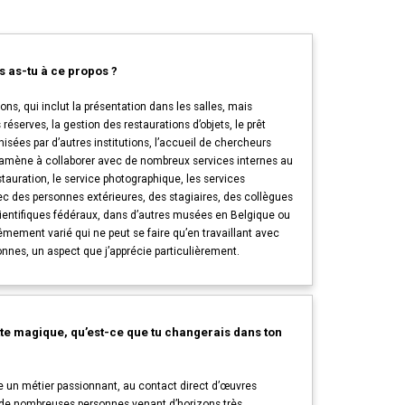
s as-tu à ce propos ?
ions, qui inclut la présentation dans les salles, mais
éserves, la gestion des restaurations d’objets, le prêt
isées par d’autres institutions, l’accueil de chercheurs
m’amène à collaborer avec de nombreux services internes au
auration, le service photographique, les services
 des personnes extérieures, des stagiaires, des collègues
ientifiques fédéraux, dans d’autres musées en Belgique ou
rêmement varié qui ne peut se faire qu’en travaillant avec
nnes, un aspect que j’apprécie particulièrement.
tte magique, qu’est-ce que tu changerais dans ton
re un métier passionnant, au contact direct d’œuvres
 de nombreuses personnes venant d’horizons très