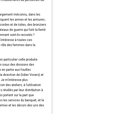
ces mouvements de personnes sur
et largement méconnu, dans les
riquent les armes et les armures ;
cordes et de toiles, des bronziers
teaux de guerre qui font la fierté
ment sont-ils recrutés ?
’intéresse à toutes ces
le rôle des femmes dans la
 particulier celle produite
s issus des divisions des
en partie aux fouilles
la direction de Didier Viviers) et
. Je m’intéresse plus
n des ateliers, à l’utilisation
 révélés par leur distribution à
s portent sur la part que
s les services du banquet, et le
ormes et les décors des uns des