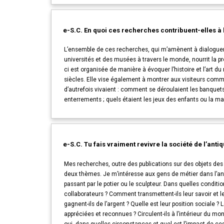
e-S.C. En quoi ces recherches contribuent-elles à 
L’ensemble de ces recherches, qui m’amènent à dialogue
universités et des musées à travers le monde, nourrit la pr
ci est organisée de manière à évoquer l’histoire et l’art d
siècles. Elle vise également à montrer aux visiteurs co
d’autrefois vivaient : comment se déroulaient les banquets
enterrements ; quels étaient les jeux des enfants ou la ma
e-S.C. Tu fais vraiment revivre la société de l’antiq
Mes recherches, outre des publications sur des objets des 
deux thèmes. Je m’intéresse aux gens de métier dans l’an
passant par le potier ou le sculpteur. Dans quelles conditions
collaborateurs ? Comment transmettent-ils leur savoir et l
gagnent-ils de l’argent ? Quelle est leur position sociale 
appréciées et reconnues ? Circulent-ils à l’intérieur du 