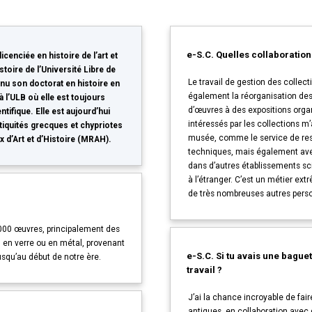
e-S.C. Quelles collaboration
cenciée en histoire de l’art et
stoire de l’Université Libre de
Le travail de gestion des collect
enu son doctorat en histoire en
également la réorganisation des r
 l’ULB où elle est toujours
d’œuvres à des expositions organ
ntifique. Elle est aujourd’hui
intéressés par les collections 
tiquités grecques et chypriotes
musée, comme le service de rest
d’Art et d’Histoire (MRAH).
techniques, mais également avec
dans d’autres établissements sc
à l’étranger. C’est un métier ext
de très nombreuses autres perso
 6000 œuvres, principalement des
 en verre ou en métal, provenant
e-S.C. Si tu avais une bague
squ’au début de notre ère.
travail ?
J’ai la chance incroyable de fai
antiques, en collaboration avec