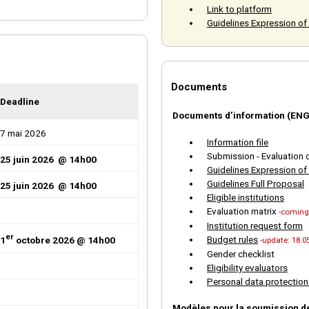
Link to platform
Guidelines Expression of 
Documents
Deadline
Documents d’information (ENG
7 mai 2026
Information file
Submission - Evaluation c
25 juin 2026 @ 14h00
Guidelines Expression of 
Guidelines Full Proposal
25 juin 2026 @ 14h00
Eligible institutions
Evaluation matrix
-coming
Institution request form
er
Budget rules
1
octobre 2026 @ 14h00
-update: 18.0
Gender checklist
Eligibility evaluators
Personal data protectio
Modèles pour la soumission d