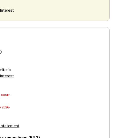
Interest
)
riteria
Interest
 soon-
5.2026-
n statement
e propositions (ENG)