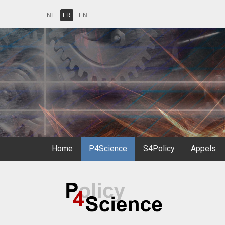
NL
FR
EN
Home
P4Science
S4Policy
Appels