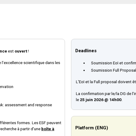
Deadlines
nce
est
ouvert
!
 l’excellence scientifique dans les
Soumission EoI et confirma
Soumission Full Proposa
L'EoI et la Full proposal doivent 
ervation
La confirmation par le/la DG de l'
le
25 juin 2026 @ 14h00
.
isk: assessment and response
ifférentes formes. Les ESF peuvent
Platform (ENG)
 recherche à partir d'une
boîte à