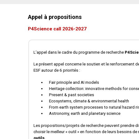
Appel à propositions
P4Science call 2026-2027
L’appel dans le cadre du programme de recherche
P4Scie
Le présent appel concerne le soutien et le renforcement de
ESF autour de 6 priorités :
Fair principle and AI models
Heritage collection: innovative methods for cons
Present & past societies
Ecosystems, climate & environmental health
From earth system processes to natural hazard r
Astronomy, earth and planetary science
Les propositions/projets de recherche peuvent prendre d
choisir le meilleur « outil » en fonction de leurs besoins de
outils
.