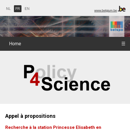
NL
FR
EN
www.belgium.be
Home
☰
Appel à propositions
Recherche à la station Princesse Elisabeth en