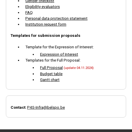
Gender checklist
Eligibility evaluators
FAQ
Personal data protection statement
Institution request form
Templates for submission proposals
Template for the Expression of Interest:
Expression of Interest
Templates for the Full Proposal:
Full Proposal
(update 04.11.2024)
Budget table
Gantt chart
Contact
:
P4S-Infra@belspo.be