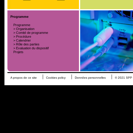
Programme
Programme
>
Organisation
>
Comité de programme
>
Procédure
>
Calendrier
>
Rôle des parties
>
Evaluation du dispositif
Projets
A propos de ce site
Cookies policy
Données personnelles
© 2021 SPP P