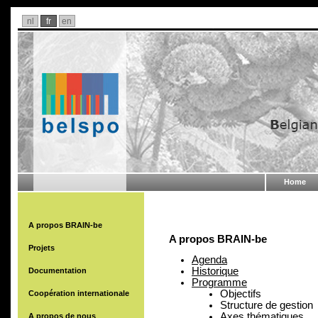
nl
fr
en
Home
A propos BRAIN-be
A propos BRAIN-be
Projets
Agenda
Historique
Documentation
Programme
Objectifs
Coopération internationale
Structure de gestion
Axes thématiques
A propos de nous