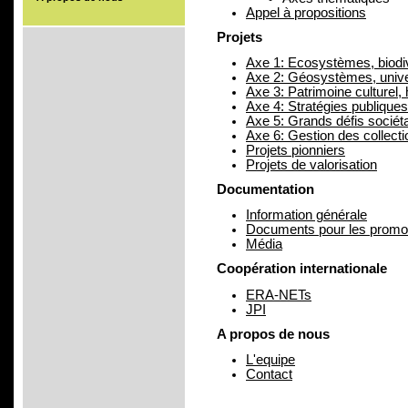
Appel à propositions
Projets
Axe 1: Ecosystèmes, biodive
Axe 2: Géosystèmes, unive
Axe 3: Patrimoine culturel, h
Axe 4: Stratégies publiques
Axe 5: Grands défis sociét
Axe 6: Gestion des collect
Projets pionniers
Projets de valorisation
Documentation
Information générale
Documents pour les promo
Média
Coopération internationale
ERA-NETs
JPI
A propos de nous
L'equipe
Contact