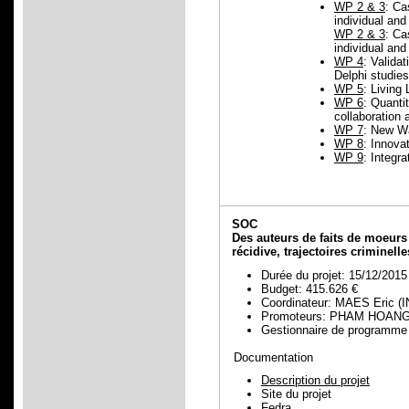
WP 2 & 3
: Ca
individual and
WP 2 & 3
: Ca
individual and
WP 4
: Valida
Delphi studies
WP 5
: Living
WP 6
: Quanti
collaboration 
WP 7
: New Wa
WP 8
: Innova
WP 9
: Integr
SOC
Des auteurs de faits de moeurs à
récidive, trajectoires criminell
Durée du projet: 15/12/2015
Budget: 415.626 €
Coordinateur: MAES Eric (
Promoteurs: PHAM HOANG 
Gestionnaire de programm
Documentation
Description du projet
Site du projet
Fedra