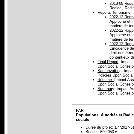
2018-09 Rese
Radical, Radi
Reports Terrorisme
2022-12 Rappo
Approche ethno
matière de te
2022-12 Rappo
Approche ethno
matière de te
2022-12 Rappo
L’incidence de 
droit des étra
contentieux d
Final Report
: Impact
Upon Social Cohesio
Samenvatting
: Impac
Policies Upon Socia
Résumé:
Impact Asse
Upon Social Cohesio
Summary
: Impact As
Upon Social Cohesio
FAR
Populations, Autorités et Radic
sociale
Durée du projet: 1/4/2017-3
Budget: 690.053 €