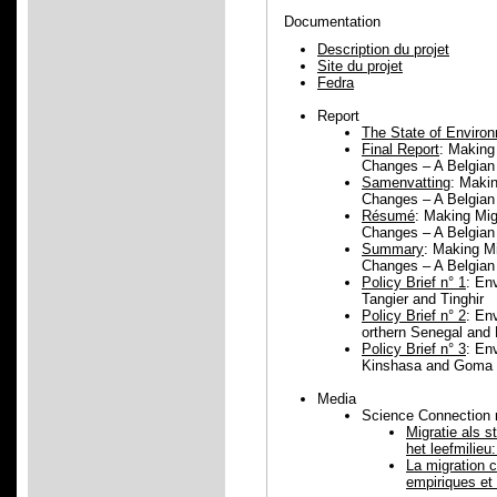
Documentation
Description du projet
Site du projet
Fedra
Report
The State of Environ
Final Report
: Making
Changes – A Belgia
Samenvatting
: Makin
Changes – A Belgia
Résumé
: Making Mig
Changes – A Belgia
Summary
: Making Mi
Changes – A Belgia
Policy Brief n° 1
: En
Tangier and Tinghir
Policy Brief n° 2
: En
orthern Senegal and
Policy Brief n° 3
: En
Kinshasa and Goma
Media
Science Connection 
Migratie als 
het leefmilieu
La migration
empiriques et 