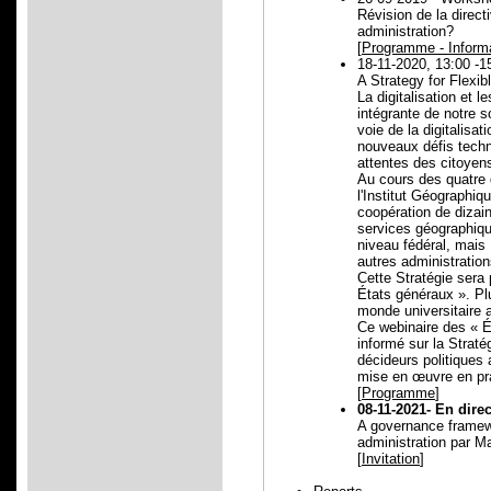
Révision de la direc
administration?
[
Programme - Informat
18-11-2020, 13:00 -1
A Strategy for Flexib
La digitalisation et 
intégrante de notre so
voie de la digitalisa
nouveaux défis techn
attentes des citoyens
Au cours des quatre 
l'Institut Géographiqu
coopération de dizai
services géographique
niveau fédéral, mais
autres administratio
Cette Stratégie sera 
États généraux ». Pl
monde universitaire a
Ce webinaire des « Ét
informé sur la Straté
décideurs politiques 
mise en œuvre en pr
[
Programme
]
08-11-2021- En dire
A governance framewor
administration par M
[
Invitation
]