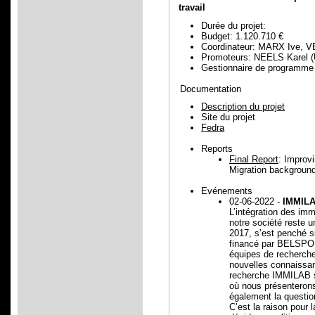
travail
Durée du projet:
Budget: 1.120.710 €
Coordinateur: MARX Ive, V
Promoteurs: NEELS Karel (
Gestionnaire de programm
Documentation
Description du projet
Site du projet
Fedra
Reports
Final Report
: Improv
Migration backgrou
Evénements
02-06-2022 -
IMMILAB
L’intégration des im
notre société reste 
2017, s’est penché su
financé par BELSPO 
équipes de recherch
nouvelles connaissa
recherche IMMILAB so
où nous présenterons
également la question
C’est la raison pour 