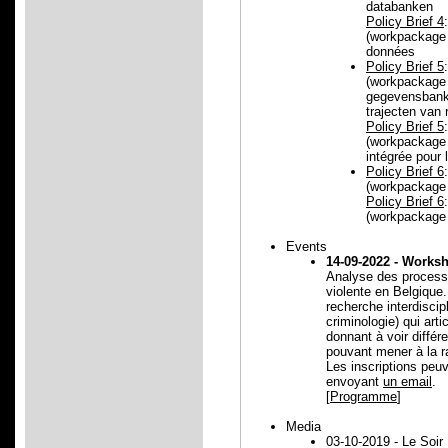
databanken
Policy Brief 4
(workpackage 
données
Policy Brief 5
(workpackage 
gegevensbank 
trajecten van 
Policy Brief 5
(workpackage 
intégrée pour 
Policy Brief 6
(workpackage 3
Policy Brief 6
(workpackage 3
Events
14-09-2022 - Worksh
Analyse des processu
violente en Belgique
recherche interdiscipl
criminologie) qui art
donnant à voir différ
pouvant mener à la ra
Les inscriptions peu
envoyant
un email
.
[
Programme
]
Media
03-10-2019 - Le Soir