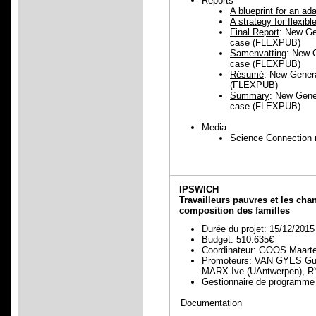
Reports
Α blueprint for an a
A strategy for flexib
Final Report
: New Gen
case (FLEXPUB)
Samenvatting
: New G
case (FLEXPUB)
Résumé
: New Genera
(FLEXPUB)
Summary
: New Gener
case (FLEXPUB)
Media
Science Connection 
IPSWICH
Travailleurs pauvres et les cha
composition des familles
Durée du projet: 15/12/2015
Budget: 510.635€
Coordinateur: GOOS Maart
Promoteurs: VAN GYES Gu
MARX Ive (UAntwerpen), R
Gestionnaire de progra
Documentation