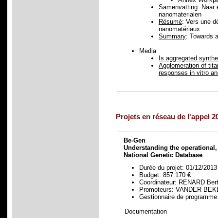
Samenvatting
: Naar 
nanomaterialen
Résumé
: Vers une d
nanomatériaux
Summary
: Towards a
Media
Is aggregated synthet
Agglomeration of tita
responses in vitro an
Projets en réseau de l'appel 2
Be-Gen
Understanding the operational, s
National Genetic Database
Durée du projet: 01/12/2013
Budget: 857.170 €
Coordinateur: RENARD Ber
Promoteurs: VANDER BEKE
Gestionnaire de progra
Documentation