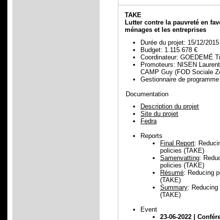
TAKE
Lutter contre la pauvreté en fa
ménages et les entreprises
Durée du projet: 15/12/2015
Budget: 1.115.678 €
Coordinateur: GOEDEMÉ Ti
Promoteurs: NISEN Lauren
CAMP Guy (FOD Sociale Ze
Gestionnaire de progra
Documentation
Description du projet
Site du projet
Fedra
Reports
Final Report
: Reduci
policies (TAKE)
Samenvatting
: Reduc
policies (TAKE)
Résumé
: Reducing p
(TAKE)
Summary
: Reducing 
(TAKE)
Event
23-06-2022 | Confé