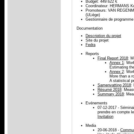
Budget: 449.622 €
Coordinateur: HERMANS K
Promoteurs: VAN REGENM
(ULiège)
Gestionnaire de progra
Documentation
Description du projet
Site du projet
Fedra
Reports
Final Report 2018
: M
Annex 1
: Wor
Estimating th
Annex 2
: Wor
More than a ro
A statistical 
Samenvatting 2018
:
Résumé 2018
: Meas
Summary 2018
: Mea
Evénements
07-12-2017 - Séminai
prendre en compte le
Invitation
Media
20-06-2018 -
Commun