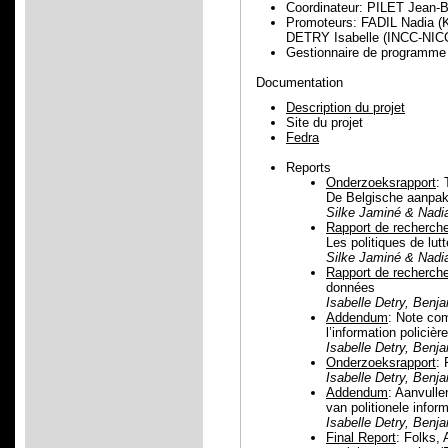
Coordinateur: PILET Jean-B
Promoteurs: FADIL Nadia 
DETRY Isabelle (INCC-NIC
Gestionnaire de progra
Documentation
Description du projet
Site du projet
Fedra
Reports
Onderzoeksrapport
: 
De Belgische aanpak i
Silke Jaminé & Nadia
Rapport de recherch
Les politiques de lut
Silke Jaminé & Nadia
Rapport de recherch
données
Isabelle Detry, Benj
Addendum
: Note com
l’information policière
Isabelle Detry, Benj
Onderzoeksrapport
: 
Isabelle Detry, Benj
Addendum
: Aanvulle
van politionele inform
Isabelle Detry, Benj
Final Report
: Folks,