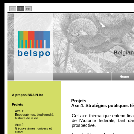
nl
fr
en
Home
A propos BRAIN-be
Projets
Projets
Axe 4: Stratégies publiques f
Axe 1:
Ecosystèmes, biodiversité,
Cet axe thématique entend fina
histoire de la vie
de l'Autorité fédérale, tant d
prospective.
Axe 2:
Géosystèmes, univers et
climat