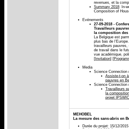
revenues, et la comp
Summary 2018
: In-
Composition of Hous
Evénements
27-09-2018 -
Confer
Travailleurs pauvre
la composition des 
La Belgique est parmi
plus bas de l’Europe.
travailleurs pauvres,
de travail dans le fu
vue académique, polit
[
Invitation
] [
Programm
Media
Science Connection 
Assiste-t-on à
pauvres en Be
Science Connection n
Travailleurs 
la composition
projet IPSWI
MEHOBEL
La mesure des sans-abris en B
Durée du projet: 15/12/2015