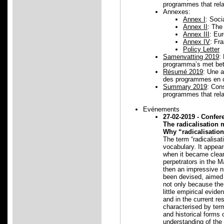
programmes that relat
Annexes:
Annex I
: Soci
Annex II
: The
Annex III
: Eu
Annex IV
: Fr
Policy Letter
Samenvatting 2019
:
programma’s met betr
Résumé 2019
: Une a
des programmes en ce
Summary 2019
: Cons
programmes that relat
Evénements
27-02-2019 - Confer
The radicalisation 
Why “radicalisation
The term “radicalisatio
vocabulary. It appear
when it became clear 
perpetrators in the 
then an impressive n
been devised, aimed 
not only because the 
little empirical evid
and in the current res
characterised by term
and historical forms 
understanding of the