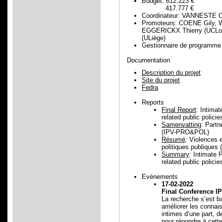
Budget: 612.223 €
417.777 €
Coordinateur: VANNESTE C
Promoteurs: COENE Gily,
EGGERICKX Thierry (UCLo
(ULiège)
Gestionnaire de progra
Documentation
Description du projet
Site du projet
Fedra
Reports
Final Report
: Intima
related public polic
Samenvatting
: Partn
(IPV-PRO&POL)
Résumé
: Violences 
politiques publique
Summary
: Intimate 
related public polic
Evénements
17-02-2022
Final Conference 
La recherche s’est b
améliorer les connai
intimes d’une part, d
pour répondre à cette