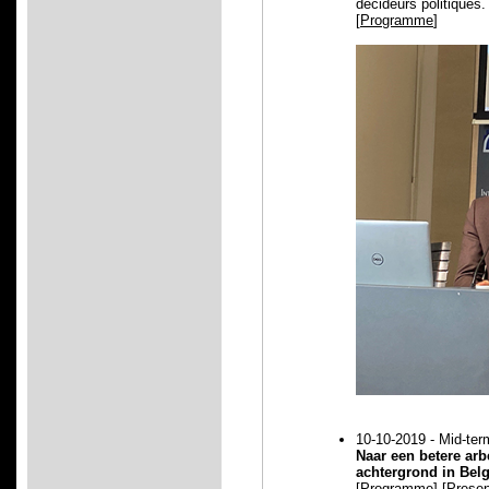
décideurs politiques.
[
Programme
]
10-10-2019 - Mid-ter
Naar een betere arb
achtergrond in Belg
[
Programme
] [
Presen