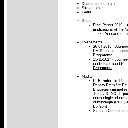
Description du projet
Site du projet
Fedra
Reports
Final Report 2019
: U
implications of the 
Annexes of the
Evénements
26-04-2018 - Journé
L’ADN en justice péna
Programme
23-11-2017 - Journée d
contrôles d’identité
Programme
Média
RTBf radio - la 1ère 
Débats Première Émi
Enquêtes criminelles 
Thierry DENOEL, jou
criminologie, chercheu
criminologie (INCC) e
Be-Gen)
Science Connection 