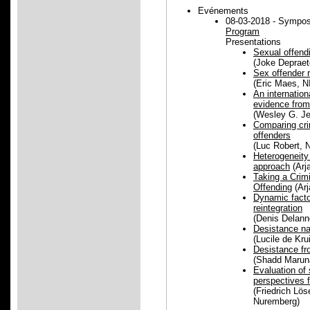
Evénements
08-03-2018 - Sympos
Program
Presentations
Sexual offendi
(Joke Depraet
Sex offender r
(Eric Maes, 
An internation
evidence from 
(Wesley G. Je
Comparing cri
offenders
(Luc Robert, 
Heterogeneity 
approach
(Arj
Taking a Crim
Offending
(Arj
Dynamic facto
reintegration
(Denis Delan
Desistance na
(Lucile de Kru
Desistance fro
(Shadd Maruna
Evaluation of 
perspectives f
(Friedrich Lös
Nuremberg)