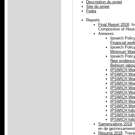
Description du projet
Site du projet
Fedra
Reports
Final Report 2018
: I
Composition of Hous
Annexes:
Ipswich Policy
Financial wor
Ipswich Policy
Minimum Wage
Ipswich Policy
New evidence 
Belgium labou
IPSWICH Work
IPSWICH Work
IPSWICH Work
IPSWICH Work
IPSWICH Work
IPSWICH Work
IPSWICH Work
IPSWICH Work
IPSWICH Work
IPSWICH foll
IPSWICH foll
IPSWICH foll
Samenvatting 2018
:
en de gezinssamenst
Résumé 2018
: Trava