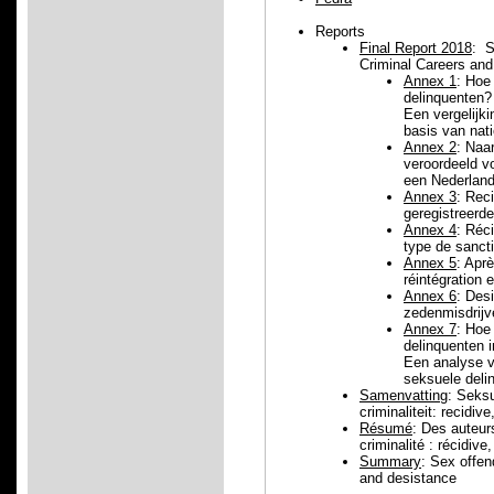
Reports
Final Report 2018
: S
Criminal Careers an
Annex 1
: Hoe
delinquenten?
Een vergelijk
basis van nat
Annex 2
: Naa
veroordeeld vo
een Nederland
Annex 3
: Rec
geregistreerde
Annex 4
: Réc
type de sanct
Annex 5
: Apr
réintégration 
Annex 6
: Des
zedenmisdrijv
Annex 7
: Hoe
delinquenten i
Een analyse v
seksuele deli
Samenvatting
: Seksu
criminaliteit: recidiv
Résumé
: Des auteurs
criminalité : récidive
Summary
: Sex offen
and desistance