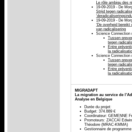
Le rôle ambigu des 
19-09-2019 - De Mor
Strijd tegen radicalis
‘deradicaliseringsindu
19-09-2019 - De Mor
‘De overheid bereikt 
van radicalisering
Science Connection 
Tussen prevent
tegen radicali
Entre préventi
la radicalisati
Science Connection 
Tussen prevent
tegen radicali
Entre préventi
la radicalisati
MIGRADAPT
La migration au service de l’
Analyse en Belgique
Durée du projet:
Budget: 374.889 €
Coordinateur: GEMENNE Fr
Promoteurs: ZACCAÏ Edwi
Théodore (MRAC-KMMA)
Gestionnaire de progra