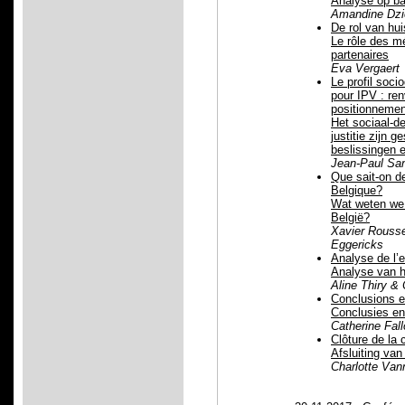
Analyse op ba
Amandine Dzi
De rol van hui
Le rôle des m
partenaires
Eva Vergaert
Le profil soci
pour IPV : ren
positionnemen
Het sociaal-de
justitie zijn g
beslissingen e
Jean-Paul San
Que sait-on d
Belgique?
Wat weten we 
België?
Xavier Rousse
Eggericks
Analyse de l’e
Analyse van h
Aline Thiry & 
Conclusions 
Conclusies en
Catherine Fal
Clôture de la 
Afsluiting van
Charlotte Van