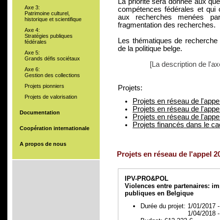
La priorité sera donnée aux qu
Axe 3:
compétences fédérales et qui 
Patrimoine culturel,
aux recherches menées par
historique et scientifique
fragmentation des recherches.
Axe 4:
Stratégies publiques
Les thématiques de recherche s
fédérales
de la politique belge.
Axe 5:
Grands défis sociétaux
[La description de l'a
Axe 6:
Gestion des collections
Projets pionniers
Projets:
Projets de valorisation
Projets en réseau de l'appe
Projets en réseau de l'appe
Documentation
Projets en réseau de l'appe
Projets financés dans le c
Coopération internationale
A propos de nous
Projets en réseau de l'appel 2
IPV-PRO&POL
Violences entre partenaires: im
publiques en Belgique
Durée du projet: 1/01/2017 
1/04/2018 - 15/