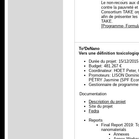
Le non-recours aux d
contre la pauvreté et
Consortium TAKE orga
afin de présenter les
TAKE.
[
Programme- Formulai
To²DeNano
Vers une définition toxicologi
Durée du projet: 15/12/2015
Budget: 481.267 €
Coordinateur: HOET Peter
Promoteurs: LISON Domini
PÉTRY Jasmine (SPF Econ
Gestionnaire de progra
Documentation
Description du projet
Site du projet
Fedra
Reports
Final Report 2019: To
nanomaterials
Annexes
Annex Workpa