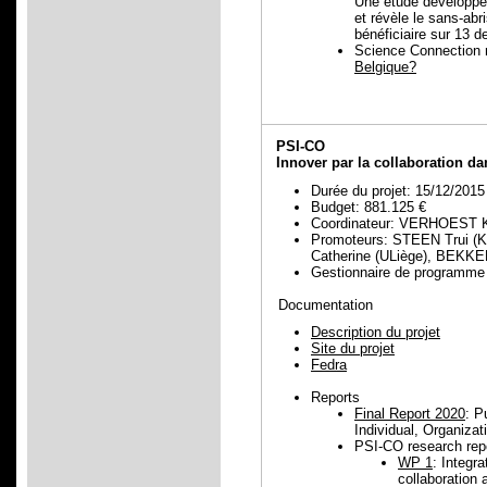
Une étude développe
et révèle le sans-ab
bénéficiaire sur 13 
Science Connection 
Belgique?
PSI-CO
Innover par la collaboration da
Durée du projet: 15/12/2015
Budget: 881.125 €
Coordinateur: VERHOEST K
Promoteurs: STEEN Trui (
Catherine (ULiège), BEKKER
Gestionnaire de programm
Documentation
Description du projet
Site du projet
Fedra
Reports
Final Report 2020
: P
Individual, Organiza
PSI-CO research rep
WP 1
: Integr
collaboration 