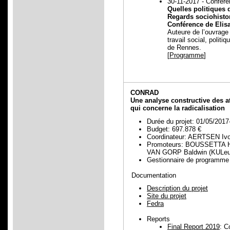
30-11-2017 - Confér
Quelles politiques 
Regards sociohisto
Conférence de Eli
Auteure de l’ouvrage
travail social, polit
de Rennes.
[
Programme
]
CONRAD
Une analyse constructive des a
qui concerne la radicalisation
Durée du projet: 01/05/2017
Budget: 697.878 €
Coordinateur: AERTSEN Iv
Promoteurs: BOUSSETTA Ha
VAN GORP Baldwin (KULeu
Gestionnaire de progra
Documentation
Description du projet
Site du projet
Fedra
Reports
Final Report 2019
: C