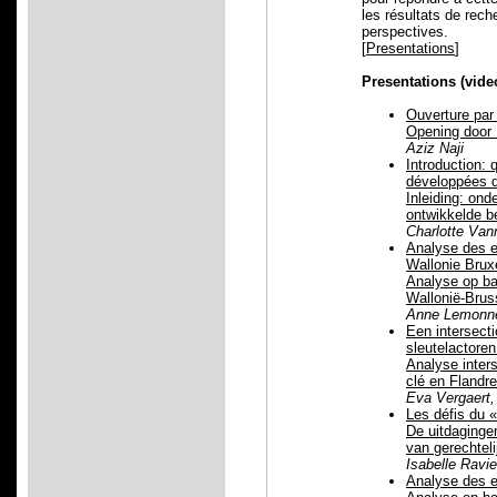
les résultats de rech
perspectives.
[
Presentations
]
Presentations (vid
Ouverture pa
Opening doo
Aziz Naji
Introduction:
développées
Inleiding: on
ontwikkelde b
Charlotte Van
Analyse des e
Wallonie Brux
Analyse op ba
Wallonië-Brus
Anne Lemonne
Een intersect
sleutelactoren
Analyse inter
clé en Flandre
Eva Vergaert,
Les défis du 
De uitdaginge
van gerechteli
Isabelle Ravi
Analyse des e