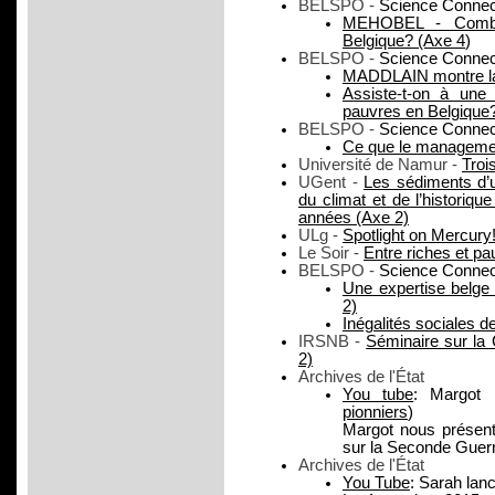
BELSPO -
Science Connec
MEHOBEL - Combien
Belgique? (Axe 4
)
BELSPO -
Science Connec
MADDLAIN montre la 
Assiste-t-on à une 
pauvres en Belgique?
BELSPO -
Science Connec
Ce que le management f
Université de Namur -
Troi
UGent -
Les sédiments d’u
du climat et de l’histori
années (Axe 2)
ULg -
Spotlight on Mercury
Le Soir -
Entre riches et pa
BELSPO -
Science Connect
Une expertise belge 
2)
Inégalités sociales d
IRSNB -
Séminaire sur la
2)
Archives de l'État
You tube
: Margot
pionniers
)
Margot nous présente
sur la Seconde Guer
Archives de l'État
You Tube
: Sarah lan