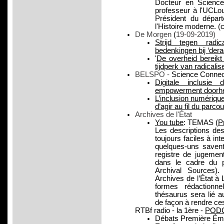
Docteur en Science
professeur à l'UCLo
Président du départ
l'Histoire moderne.
De Morgen
(
19-09-2019)
Strijd tegen radic
bedenkingen bij ‘derad
'
De overheid bereikt 
tijdperk van radicalis
BELSPO -
Science Connec
Digitale inclusi
empowerment doorhe
L’inclusion numérique
d’agir au fil du parco
Archives de l'État
You tube
: TEMAS (
P
Les descriptions de
toujours faciles à in
quelques-uns savent
registre de jugement
dans le cadre du 
Archival Sources).
Archives de l’État à
formes rédaction
thésaurus sera lié a
de façon à rendre ce
RTBf radio - la 1ère -
POD
Débats Première Émi