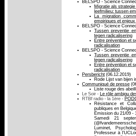
BELSPO - Science Connec
Migratie als strateg
leefmilieu: tussen emp
La migration comm
empiriques et enjeux 
BELSPO - Science Connect
Tussen preventie en
tegen radicalisering
Entre prévention et s
radicalisation
BELSPO - Science Connect
Tussen preventie en
tegen radicalisering
Entre prévention et s
radicalisation
Persbericht
(06.12.2019)
Rode Lijst van bijen
Communiqué de presse
(0
Liste rouge des abei
Le Soir -
Le rôle ambigu de
RTBf radio - la 1ère -
POD
Résistance et Coll
publiques en Belgiqu
Émission du 21/09 - 
Samedi 21 septe
(@fvandemeerssche
Luminet, Psychol
Professeur à l'UCLou