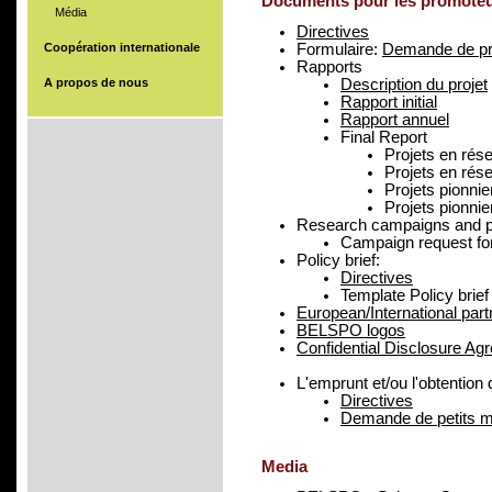
Documents pour les promote
Média
Directives
Coopération internationale
Formulaire:
Demande de prol
Rapports
A propos de nous
Description du projet
Rapport initial
Rapport annuel
Final Report
Projets en rés
Projets en rés
Projets pionnie
Projets pionnie
Research campaigns and p
Campaign request fo
Policy brief:
Directives
Template Policy brief 
European/International part
BELSPO logos
Confidential Disclosure Ag
L'emprunt et/ou l'obtention
Directives
Demande de petits ma
Media