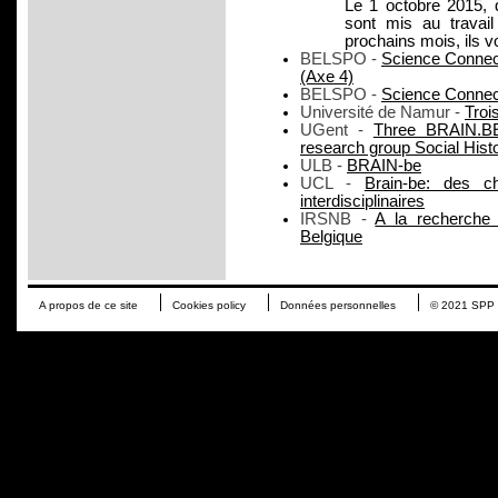
Le 1 octobre 2015, 
sont mis au travai
prochains mois, ils 
BELSPO -
Science Connect
(Axe 4)
BELSPO -
Science Connec
Université de Namur -
Troi
UGent -
Three BRAIN.BE 
research group Social Hist
ULB -
BRAIN-be
UCL -
Brain-be: des c
interdisciplinaires
IRSNB -
A la recherche
Belgique
A propos de ce site
Cookies policy
Données personnelles
© 2021 SPP P