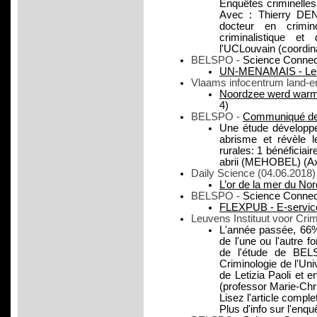
Enquêtes criminelles 
Avec : Thierry DEN
docteur en crimino
criminalistique e
l'UCLouvain (coordin
BELSPO -
Science Connec
UN-MENAMAIS - Les 
Vlaams infocentrum land-e
Noordzee werd warme
4)
BELSPO -
Communiqué de
Une étude développ
abrisme et révèle
rurales: 1 bénéficia
abrii (MEHOBEL) (Ax
Daily Science (04.06.2018)
L’or de la mer du Nor
BELSPO -
Science Connec
FLEXPUB - E-service
Leuvens Instituut voor Crim
L'année passée, 66% 
de l'une ou l'autre f
de l'étude de BELS
Criminologie de l'Uni
de Letizia Paoli et e
(professor Marie-Chr
Lisez l'article comple
Plus d'info sur l'enq