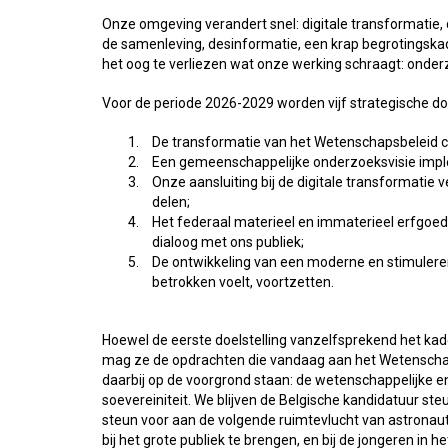
Onze omgeving verandert snel: digitale transformatie, 
de samenleving, desinformatie, een krap begrotingskader
het oog te verliezen wat onze werking schraagt: onderz
Voor de periode 2026-2029 worden vijf strategische d
De transformatie van het Wetenschapsbeleid 
Een gemeenschappelijke onderzoeksvisie imp
Onze aansluiting bij de digitale transformatie 
delen;
Het federaal materieel en immaterieel erfgoed 
dialoog met ons publiek;
De ontwikkeling van een moderne en stimulere
betrokken voelt, voortzetten.
Hoewel de eerste doelstelling vanzelfsprekend het kad
mag ze de opdrachten die vandaag aan het Wetenschapsb
daarbij op de voorgrond staan: de wetenschappelijke e
soevereiniteit. We blijven de Belgische kandidatuur s
steun voor aan de volgende ruimtevlucht van astronau
bij het grote publiek te brengen, en bij de jongeren in he