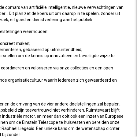
de opmars van artificiële intelligentie, nieuwe verwachtingen van
... Dit plan zet de koers uit om daarop in te spelen, zonder uit
oek, erfgoed en dienstverlening aan het publiek.
oelstellingen weerhouden:
concreet maken;
lementeren, gebaseerd op uitmuntendheid;
versnellen om de kennis op innovatieve en beveiligde wijze te
coördineren en valoriseren via onze collecties en een open
nde organisatiecultuur waarin iedereen zich gewaardeerd en
er en de omvang van de vier andere doelstellingen zal bepalen,
eleid zijn toevertrouwd niet verhinderen. Ruimtevaart blijft
n industriële motor, en meer dan ooit ook een inzet van Europese
teunen om de Einstein Telescope te huisvesten en bereiden onze
t Raphaël Liégeois. Een unieke kans om de wetenschap dichter
t bijzonder.