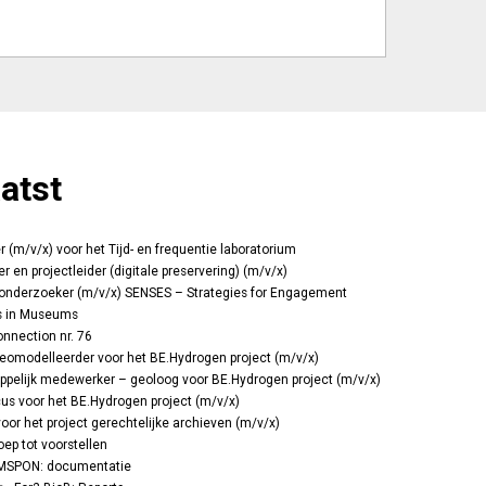
atst
(m/v/x) voor het Tijd- en frequentie laboratorium
 en projectleider (digitale preservering) (m/v/x)
onderzoeker (m/v/x) SENSES – Strategies for Engagement
s in Museums
nnection nr. 76
geomodelleerder voor het BE.Hydrogen project (m/v/x)
pelijk medewerker – geoloog voor BE.Hydrogen project (m/v/x)
s voor het BE.Hydrogen project (m/v/x)
voor het project gerechtelijke archieven (m/v/x)
oep tot voorstellen
MSPON: documentatie