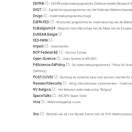
DEFRA
-
DEFRA-onderzoeksprogramma (Defence-related Research A
DIGIT
-
Digitaliseringsprogramma van het Federaal Wetenschapsbe
Drugs
-
Onderzoeksprogramma drugs
ESFRI-FED
-
Structureel programma ter ondersteuning van de feder
EUBelgium24
-
Belgisch voorzitterschap van de Raad van de Europes
EUREKA België
FED-tWIN
Impuls
-
Impulsacties
NCP Federal BE
- Horizon Europe
Open Science
-
Open Science at BELSPO
P4Science-S4Policy
-
De onderzoeksprogramma’s “Policy for Scienc
(S4Policy).
POST-COVID
-
Building an evidence base and lessons learned for 
ResearchSecurity
-
Veilig internationaal samenwerken - Onderzo
RV Belgica
-
Het federaal onderzoeksschip "Belgica"
SpaceTalks
-
BELSPO Space Talks’
Visa
-
Wetenschappelijk visum
Soc
-
Website van de vzw Sociale Dienst voor de POD Wetenschapsb