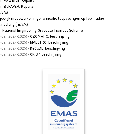
n -
For2-BioB: Reports
n -
BePAPER: Reports
/v/x)
pelijk medewerker in genomische toepassingen op Tephritidae
air belang (m/v/x)
n National Engineering Graduate Trainees Scheme
 (call 2024-2025) -
OZOMATIC: beschrijving
 (call 2024-2025) -
MAESTRO: beschrijving
 (call 2024-2025) -
DeCoDE: beschrijving
 (call 2024-2025) -
CRISP: beschrijving