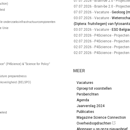
07.07.2026 - Brain-be 2.0 - Projecte
ction)
07.07.2026 - Brain-be 2.0 - Projecte
leid
07.07.2026 - Vacature -
Geoloog (m
03.07.2026 - Vacature -
Wetenschap
ale onderzoeksinfrastructuurcomponenten
(Diptera: fruitvliegen) van fytosanit
e Unie
03.07.2026 - Vacature -
ESO Belgia
02.07.2026 - P4Science - Projecten
02.07.2026 - P4Science - Projecten
02.07.2026 - P4Science - Projecten
02.07.2026 - P4Science - Projecten
e” (P4Science) & “Science for Policy”
MEER
future preparedness
Vacatures
eksveiligheid (BELSPO)
Oproep tot voorstellen
Persberichten
Agenda
Jaarverslag 2024
Publicaties
eleid
Magazine Science Connection
Overheidsopdrachten
Abonneer u op onze nieuwsbrief