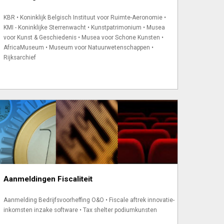
KBR • Koninklijk Belgisch Instituut voor Ruimte-Aeronomie •
KMI - Konink­lijke Sterren­wacht • Kunst­patrimonium • Musea
voor Kunst & Geschiedenis • Musea voor Schone Kunsten •
AfricaMuseum • Museum voor Natuur­weten­schap­pen •
Rijksarchief
Aanmeldingen Fiscaliteit
Aanmelding Bedrijfs­voorheffing O&O • Fiscale aftrek innovatie-
inkomsten inzake software • Tax shelter podium­kunsten