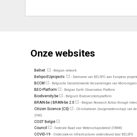
Onze websites
Belnet
-
Belgian network
Belspo-EUprojects
-
Deelname van BELSPO aan Europese project
BCCM
-
Belgische Gecoördineerde Verzamelingen van Micro-organ
BEO-Platform
-
Belgian Earth Observation Platform
Biodiversity.be
-
Belgisch Biodiversiteitsplatform
BRAIN-be | BRAIN-be 2.0
-
Belgian Research Action through Inter
Citizen Science (CS)
-
CS-initiatieven (burgerwetenschap) van de
(FWI)
COST België
Council
-
Federale Raad voor Wetenschapsbeleid (FRWB)
COVID-19
-
Onderzoek en Infra­structuren ondersteund door BELSPO