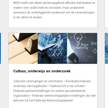
MERI heeft niet alleen de bevoegdheid officiële statistieken te
maken over onderzoek en innovatie, maar analyseert
eveneens de onderliggende tendensen om de verander­ingen
in de cijfers te duiden.
Cultuur, onderwijs en onderzoek
Culturele verenigingen en activiteiten • Residuele federale
onderwijs- bevoegd­heden • Taal­toezicht in de scholen •
Federale partner­instellingen en andere gesubsidieerde
organisaties • Federale weten­schap­pelijke instellingen die niet
behoren tot het Federaal Weten­schaps­beleid