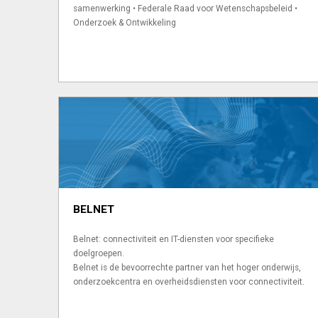
samenwerking • Federale Raad voor Wetenschapsbeleid •
Onderzoek & Ontwikkeling
BELNET
Belnet: connectiviteit en IT-diensten voor specifieke
doelgroepen.
Belnet is de bevoorrechte partner van het hoger onderwijs,
onderzoekcentra en overheidsdiensten voor connectiviteit.