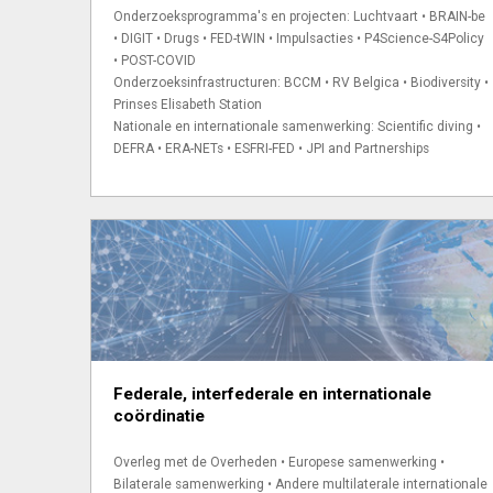
Onderzoeks­programma's en projecten: Luchtvaart • BRAIN-be
• DIGIT • Drugs • FED-tWIN • Impulsacties • P4Science-S4Policy
• POST-COVID
Onderzoeks­infra­structuren: BCCM • RV Belgica • Biodiversity •
Prinses Elisabeth Station
Nationale en internationale samenwerking: Scientific diving •
DEFRA • ERA-NETs • ESFRI-FED • JPI and Partnerships
Federale, interfederale en internationale
coördinatie
Overleg met de Over­heden • Europese samenwerking •
Bilaterale samenwerking • Andere multilaterale internationale