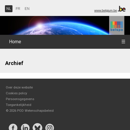
NL
FR
EN
www.belgium.be
Home
☰
Archief
Over deze website
Cookies policy
Persoonsgegevens
Toegankelijkheid
©
2026 POD Wetenschapsbeleid