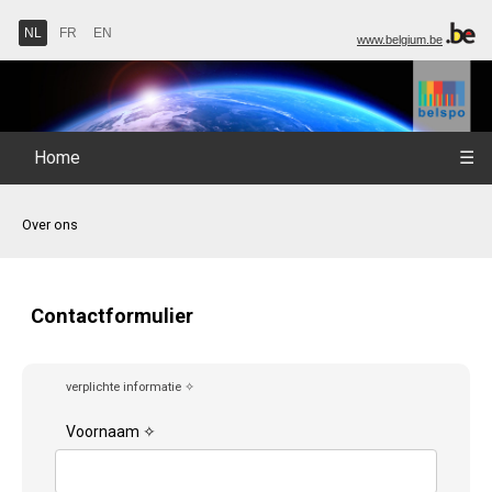
NL
FR
EN
www.belgium.be
Home
☰
Over ons
Contactformulier
verplichte informatie ✧
Voornaam ✧