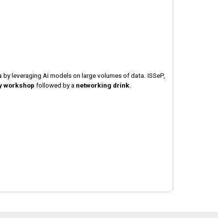
s
by leveraging AI models on large volumes of data. ISSeP,
y workshop
followed by a
networking drink
.