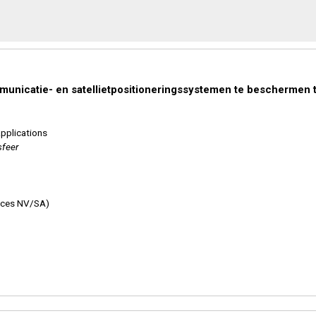
mmunicatie- en satellietpositioneringssystemen te beschermen 
applications
sfeer
vices NV/SA)