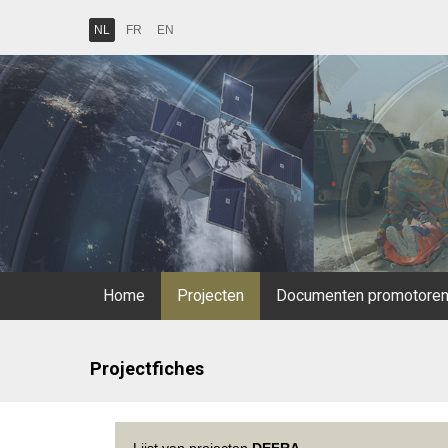
NL
FR
EN
Home
Projecten
Documenten promotore
Projectfiches