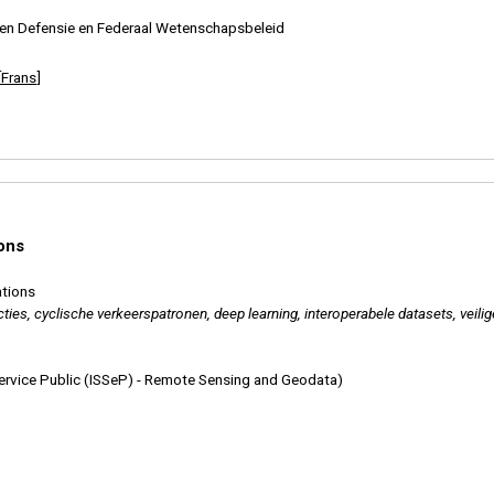
twoRk
en Defensie en Federaal Wetenschapsbeleid
ieke en mentale paraatheid van soldaten te bepalen
anceerde marinetoepassingen
[
Frans
]
ce applications
en om vermoeidheid te voorspellen en blessures, infecties en uitval te vermindere
oor tewerkstelling, aanwerving en opleiding in de Belgische Defensie
r for wireless communication and battery recharging
ions
ions
ations
ties, cyclische verkeerspatronen, deep learning, interoperabele datasets, veilig
e Service Public (ISSeP) - Remote Sensing and Geodata)