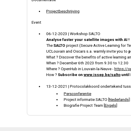
Projectbeschrijving
Event
06-12-2023 | Workshop SALTO
Analyse faster your satellite images with AI !
The
SALTO
project (Secure Active Learning for Te
UCLouvain and Oscars s.a. warmly invite you to
p
What ? Discover the benefits of active learning 
When ? December 6th 2023 from 9.30 to 12.30
Where ? OpenHub in Louvain-la-Neuve -
https://
How ?
Subscribe on
www.issep.be/salto
until
13-12-2021 | Protocolakkoord ondertekend tuss
Persconferentie
Project informatie SALTO [
Nederlands
] 
Biografie Project Team [
Engels
]