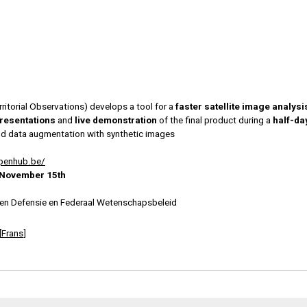
rritorial Observations) develops a tool for a
faster satellite image analysi
resentations
and
live demonstration
of the final product during a
half-da
and data augmentation with synthetic images
openhub.be/
 November 15th
en Defensie en Federaal Wetenschapsbeleid
[
Frans
]