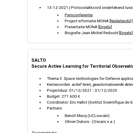
BOLSTER
:
Beyond 5G mObile Standalone Tactical nE
13-12-2021 | Protocolakkoord ondertekend tuss
BREATHFIT
:
Analyse van uitgeademde lucht om de fys
Persconferentie
Dep5GforRNAV
:
Inzetbare 5G-netwerken voor geav
Project informatie MONA [
Nederlands
] 
HYDE
:
Hydrogen technology for energy supply in Defen
Presentatie MONA [
Engels
]
STATS
:
Sensor- en testdata analyse tools voor soldat
Biografie Jean-Michel Redouté [
Engels
]
First Call 2021
INSERT-BD
:
Integratie van NEET's in de samenleving d
MONA
:
Miniaturized mOtion-triggered eNergy hArveste
SALTO
:
Secure Active Learning for Territorial Observat
SALTO
Secure Active Learning for Territorial Observat
Thema 3: Space technologies for Defence applic
Kernwoorden:
actief leren, geautomatiseerde detec
Projectduur: 01/12/2021 - 01/12/2023
Budget: 271.600 €
Coördinator: Eric Hallot (Institut Scientifique d
Partners:
Benoît Macq (UCLouvain)
Olivier Dubois - (Oscars s.a.)
Documentatie