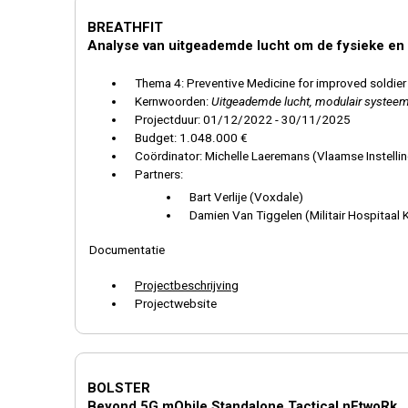
BREATHFIT
Analyse van uitgeademde lucht om de fysieke en 
Thema
4: Preventive Medicine for improved soldier
Kernwoorden:
Uitgeademde lucht, modulair systeem,
Projectduur: 01/12/2022 - 30/11/2025
Budget: 1.048.000 €
Coördinator: Michelle Laeremans (Vlaamse Instell
Partners:
Bart Verlije (Voxdale)
Damien Van Tiggelen (Militair Hospitaal Ko
Documentatie
Projectbeschrijving
Projectwebsite
BOLSTER
Beyond 5G mObile Standalone Tactical nEtwoRk