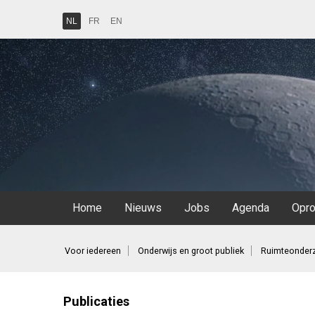
NL
FR
EN
Home
Nieuws
Jobs
Agenda
Opr
Voor iedereen
Onderwijs en groot publiek
Ruimteonderz
Publicaties